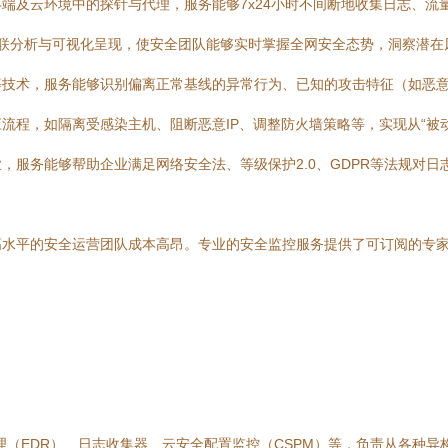
端及云环境中的探针与代理，服务能够7x24小时不间断地收集日志、流
行关联分析与可视化呈现，使安全团队能够实时掌握全网安全态势，洞察潜在
技术，服务能够识别偏离正常基线的异常行为、已知的攻击特征（如恶意
程，如隔离受感染主机、阻断恶意IP、调整防火墙策略等，实现从“被动
，服务能够帮助企业满足网络安全法、等级保护2.0、GDPR等法规对
高水平的安全运营团队成本高昂。专业的安全监控服务提供了可订阅的专
代理（EDR）、日志收集器、云安全配置监控（CSPM）等，负责从各种