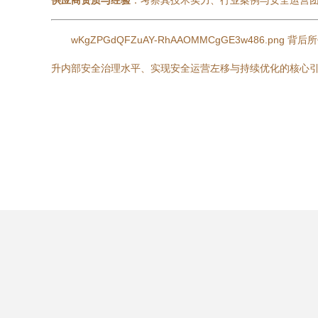
供应商资质与经验
：考察其技术实力、行业案例与安全运营
wKgZPGdQFZuAY-RhAAOMMCgGE3w48
升内部安全治理水平、实现安全运营左移与持续优化的核心