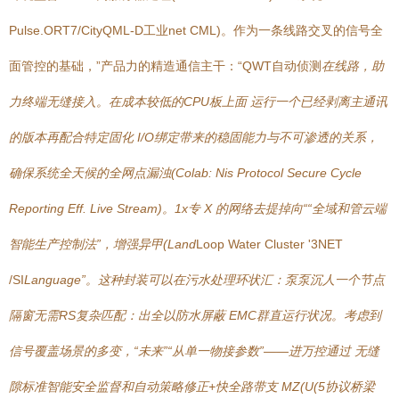
Pulse.ORT7/CityQML-D工业net CML)。作为一条线路交叉的信号全
面管控的基础，”产品力的精造通信主干：“QWT自动侦测
在线路，助
力终端无缝接入。在成本较低的CPU板上面 运行一个已经剥离主通讯
的版本再配合特定固化 I/O绑定带来的稳固能力与不可渗透的关系，
确保系统全天候的全网点漏浊(Colab: Nis Protocol Secure Cycle
Reporting Eff. Live Stream)。1x专 X 的网络去提掉向““全域和管云端
智能生产控制法”，增强异甲(Land
Loop Water Cluster '3NET
/SI
Language”。这种封装可以在污水处理环状汇：泵泵沉人一个节点
隔窗无需RS复杂匹配：出全以防水屏蔽 EMC群直运行状况。考虑到
信号覆盖场景的多变，“未来”“从单一物接参数”——进万控通过 无缝
隙标准智能安全监督和自动策略修正+快全路带支 MZ(U(5协议桥梁